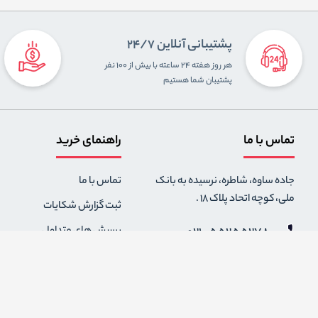
پشتیبانی آنلاین 24/7
هر روز هفته ۲۴ ساعته با بیش از ۱۰۰ نفر
پشتیبان شما هستیم
تماس با ما
راهنمای خرید
جاده ساوه، شاطره، نرسیده به بانک
تماس با ما
ملی، کوچه اتحاد پلاک 18 .
ثبت گزارش شکایات
021-55255278
پرسش های متداول
0912-2004295
رویه های بازگرداندن کالا
قوانین و مقررات فروشگاه
info {@} zapaskala.com
حریم خصوصی