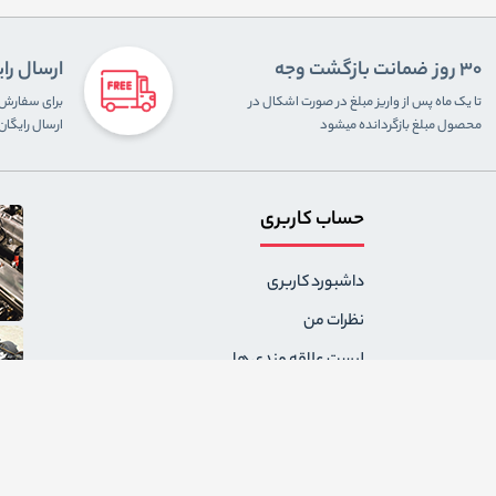
30 روز ضمانت بازگشت وجه
ارسال را
تا یک ماه پس از واریز مبلغ در صورت اشکال در
محصول مبلغ بازگردانده میشود
ارسال رایگا
حساب کاربری
داشبورد کاربری
نظرات من
لیست علاقه مندی ها
سفارشات من
آدرس های من
پیام های من