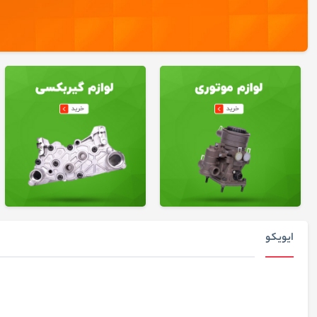
ایویکو