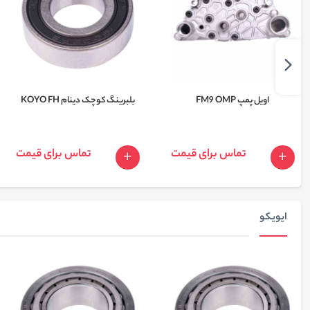
اویل پمپ FM9 OMP
بلبرینگ کوچک دینام KOYO FH
تماس برای قیمت
تماس برای قیمت
ایویکو