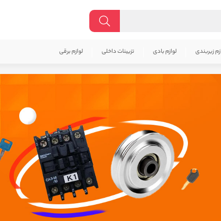
زم زیربندی
لوازم بادی
تزیینات داخلی
لوازم برقی