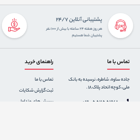
پشتیبانی آنلاین 24/7
هر روز هفته ۲۴ ساعته با بیش از ۱۰۰ نفر
پشتیبان شما هستیم
تماس با ما
راهنمای خرید
جاده ساوه، شاطره، نرسیده به بانک
تماس با ما
ملی، کوچه اتحاد پلاک 18 .
ثبت گزارش شکایات
021-55255278
پرسش های متداول
0912-2004295
رویه های بازگرداندن کالا
قوانین و مقررات فروشگاه
info {@} zapaskala.com
حریم خصوصی