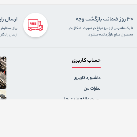
30 روز ضمانت بازگشت وجه
ارسال را
تا یک ماه پس از واریز مبلغ در صورت اشکال در
محصول مبلغ بازگردانده میشود
ارسال رایگا
حساب کاربری
داشبورد کاربری
نظرات من
لیست علاقه مندی ها
سفارشات من
آدرس های من
پیام های من