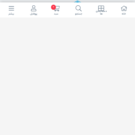
0
دسته بندی
خانه
ها
جستجو
سبد
پروفایل
بیشتر
اضافه شدن به خبرنامه
برای عضویت در خبرنامه فروشگاه ایمیل خود را وارد کنید
ثبت ایمیل
طراحی سایت فروشگاهی
لیموبیت
کلیه حقوق این دامنه اینترنتی به نام فروشگاه اینترنتی زاپاس کالا محفوظ و هر گونه کپی
برداری پیگرد قانونی در پی خواهد داشت