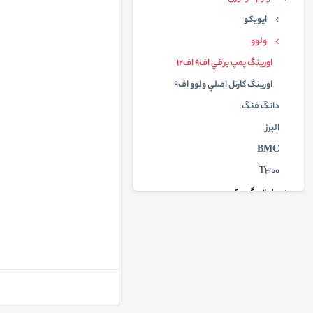
ایویکو
ولوو
اورينگ پمپ برقي اف9 اف12
اورينگ كارتل اصلي ولوو اف9
دانگ فنگ
البرز
BMC
T300
لوازم گیربکسی
لوازم دیفرانسیل
لوازم بدنه
لوازم زیربندی
لوازم بادی
تزیینات داخلی