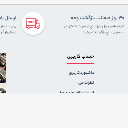
30 روز ضمانت بازگشت وجه
ارسال را
تا یک ماه پس از واریز مبلغ در صورت اشکال در
محصول مبلغ بازگردانده میشود
ارسال رایگا
حساب کاربری
داشبورد کاربری
نظرات من
لیست علاقه مندی ها
سفارشات من
آدرس های من
پیام های من