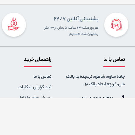
پشتیبانی آنلاین 24/7
هر روز هفته ۲۴ ساعته با بیش از ۱۰۰ نفر
پشتیبان شما هستیم
تماس با ما
راهنمای خرید
جاده ساوه، شاطره، نرسیده به بانک
تماس با ما
ملی، کوچه اتحاد پلاک 18 .
ثبت گزارش شکایات
021-55255278
پرسش های متداول
0912-2004295
رویه های بازگرداندن کالا
قوانین و مقررات فروشگاه
info {@} zapaskala.com
حریم خصوصی