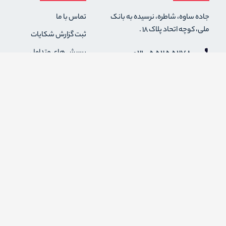
جاده ساوه، شاطره، نرسیده به بانک
تماس با ما
ملی، کوچه اتحاد پلاک 18 .
ثبت گزارش شکایات
021-55255278
پرسش های متداول
0912-2004295
رویه های بازگرداندن کالا
قوانین و مقررات فروشگاه
info {@} zapaskala.com
حریم خصوصی
شرایط استفاده
درباره ما
اضافه شدن به خبرنامه
برای عضویت در خبرنامه فروشگاه ایمیل خود را وارد کنید