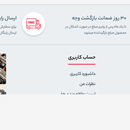
30 روز ضمانت بازگشت وجه
ارسال را
تا یک ماه پس از واریز مبلغ در صورت اشکال در
محصول مبلغ بازگردانده میشود
ارسال رایگا
حساب کاربری
داشبورد کاربری
نظرات من
لیست علاقه مندی ها
سفارشات من
آدرس های من
پیام های من