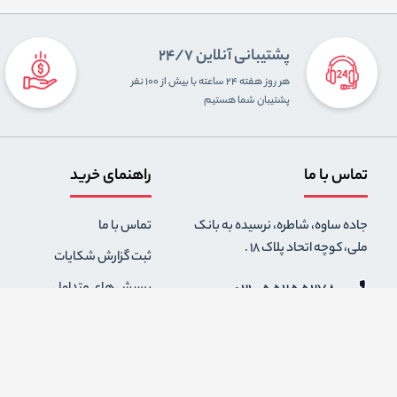
پشتیبانی آنلاین 24/7
هر روز هفته ۲۴ ساعته با بیش از ۱۰۰ نفر
پشتیبان شما هستیم
تماس با ما
راهنمای خرید
جاده ساوه، شاطره، نرسیده به بانک
تماس با ما
ملی، کوچه اتحاد پلاک 18 .
ثبت گزارش شکایات
021-55255278
پرسش های متداول
0912-2004295
رویه های بازگرداندن کالا
قوانین و مقررات فروشگاه
info {@} zapaskala.com
حریم خصوصی