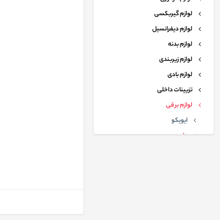
لوازم گیربکسی
لوازم دیفرانسیل
لوازم بدنه
لوازم زیربندی
لوازم بادی
تزیینات داخلی
لوازم برقی
ایویکو
ولوو
آرميچر دينام 110 آمپر ولوو
آرميچر دينام 80 آمپر ولوو
آفتامات دينام اصلی بوش
دانگ فنگ
البرز