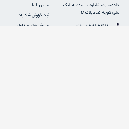
جاده ساوه، شاطره، نرسیده به بانک
تماس با ما
ملی، کوچه اتحاد پلاک 18 .
ثبت گزارش شکایات
021-55255278
پرسش های متداول
0912-2004295
رویه های بازگرداندن کالا
قوانین و مقررات فروشگاه
info {@} zapaskala.com
حریم خصوصی
شرایط استفاده
درباره ما
اضافه شدن به خبرنامه
برای عضویت در خبرنامه فروشگاه ایمیل خود را وارد کنید