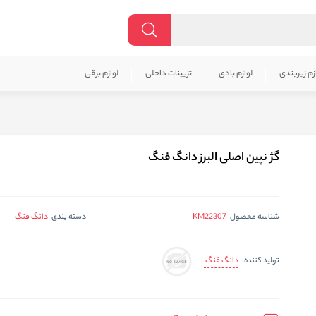
زم زیربندی
لوازم بادی
تزیینات داخلی
لوازم برقی
گژ نپین اصلی البرز دانگ فنگ
KM22307
دانگ فنگ
شناسه محصول
دسته بندی
دانگ فنگ
تولید کننده: