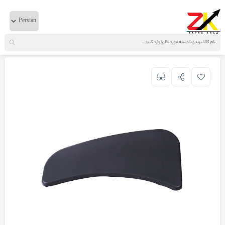
خانه
لوازم بدنه
ایویکو
کورکن بغل چراغ یوروکارگو تایوان