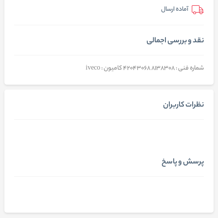
آماده ارسال
نقد و بررسی اجمالی
شماره فنی : 8138308 42043068 کامیون : iveco
نظرات کاربران
پرسش و پاسخ