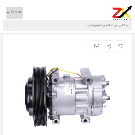
خانه
لوازم برقی
ولوو
کمپرسور کولر FH500 ماهله