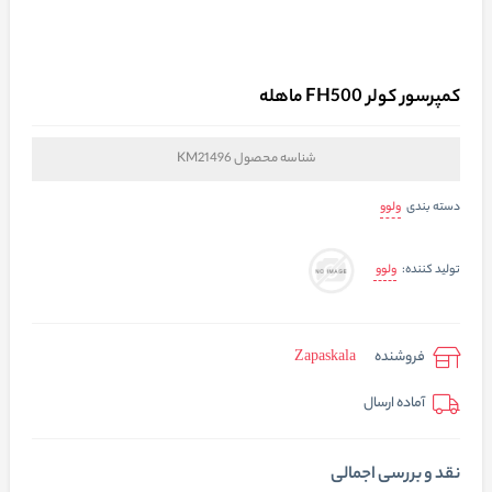
کمپرسور کولر FH500 ماهله
شناسه محصول
KM21496
ولوو
دسته بندی
ولوو
تولید کننده:
فروشنده
Zapaskala
آماده ارسال
نقد و بررسی اجمالی