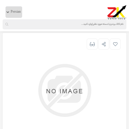
خانه
لوازم موتوری
ایویکو
چرم سوپر پمپ انژکتور مشکی 330 اصلی