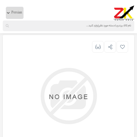
خانه
لوازم بدنه
ولوو
چراغ راهنما لوپی FH13 تایوان