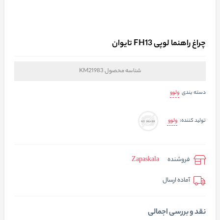
چراغ راهنما لوپی FH13 تایوان
شناسه محصول
KM21983
ولوو
دسته بندی
ولوو
تولید کننده:
فروشنده
Zapaskala
آماده ارسال
نقد و بررسی اجمالی