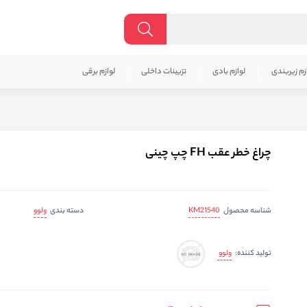
زم زیربندی
لوازم بادی
تزیینات داخلی
لوازم برقی
چراغ خطر عقب FH چپ چینی
KM21540
ولوو
شناسه محصول
دسته بندی
ولوو
تولید کننده: