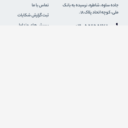
جاده ساوه، شاطره، نرسیده به بانک
تماس با ما
ملی، کوچه اتحاد پلاک 18 .
ثبت گزارش شکایات
021-55255278
پرسش های متداول
0912-2004295
رویه های بازگرداندن کالا
قوانین و مقررات فروشگاه
info {@} zapaskala.com
حریم خصوصی
شرایط استفاده
درباره ما
اضافه شدن به خبرنامه
برای عضویت در خبرنامه فروشگاه ایمیل خود را وارد کنید