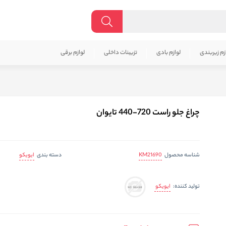
زم زیربندی
لوازم بادی
تزیینات داخلی
لوازم برقی
چراغ جلو راست 720-440 تایوان
KM21690
ایویکو
شناسه محصول
دسته بندی
ایویکو
تولید کننده: