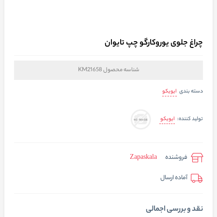
چراغ جلوی یوروکارگو چپ تایوان
شناسه محصول
KM21658
ایویکو
دسته بندی
ایویکو
تولید کننده:
فروشنده
Zapaskala
آماده ارسال
نقد و بررسی اجمالی