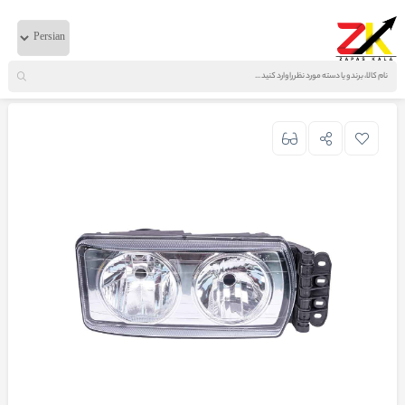
خانه
لوازم بدنه
ایویکو
چراغ جلوی یوروکارگو چپ تایوان