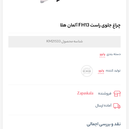
چراغ جلوی راست FH13 آلمان هلا
شناسه محصول
KM21533
ولوو
دسته بندی
ولوو
تولید کننده:
فروشنده
Zapaskala
آماده ارسال
نقد و بررسی اجمالی