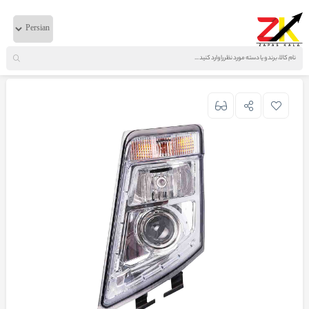
خانه
لوازم بدنه
ولوو
چراغ جلوی راست FH13 آلمان هلا