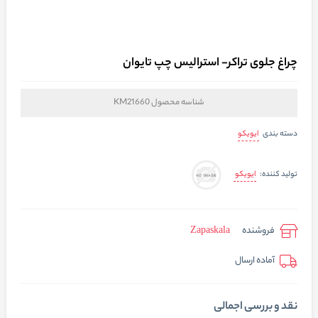
چراغ جلوی تراکر- استرالیس چپ تایوان
شناسه محصول
KM21660
ایویکو
دسته بندی
ایویکو
تولید کننده:
فروشنده
Zapaskala
آماده ارسال
نقد و بررسی اجمالی