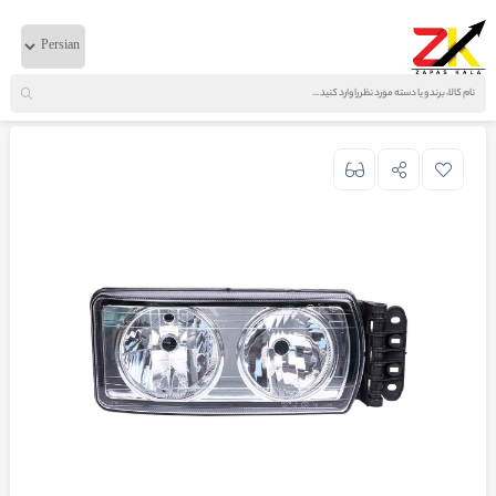
خانه
لوازم بدنه
ایویکو
چراغ جلوی تراکر- استرالیس چپ تایوان