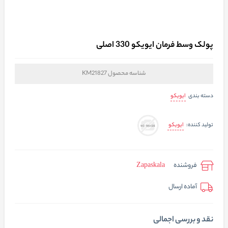
پولک وسط فرمان ایویکو 330 اصلی
شناسه محصول
KM21827
ایویکو
دسته بندی
ایویکو
تولید کننده:
فروشنده
Zapaskala
آماده ارسال
نقد و بررسی اجمالی