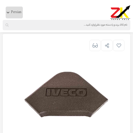
خانه
لوازم بدنه
ایویکو
پولک وسط فرمان ایویکو 330 اصلی