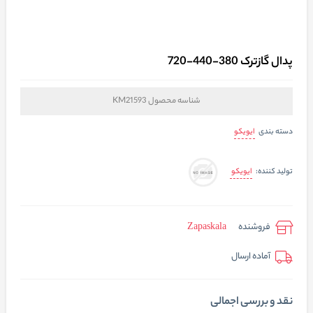
پدال گازترک 380-440-720
شناسه محصول
KM21593
ایویکو
دسته بندی
ایویکو
تولید کننده:
فروشنده
Zapaskala
آماده ارسال
نقد و بررسی اجمالی