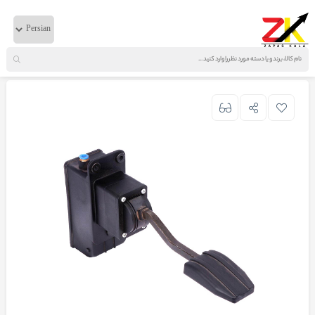
خانه
لوازم بدنه
ایویکو
پدال گازترک 380-440-720