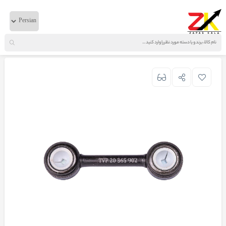
خانه
لوازم گیربکسی
ولوو
میل هالتری روی گیربکس تایوان