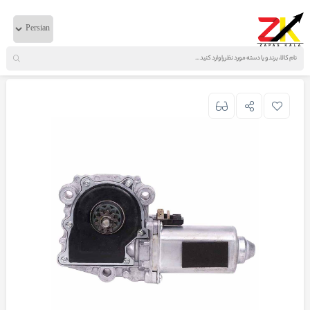
خانه
لوازم برقی
ولوو
موتور شیشه بالابر راست FM9-FM12 تایوان