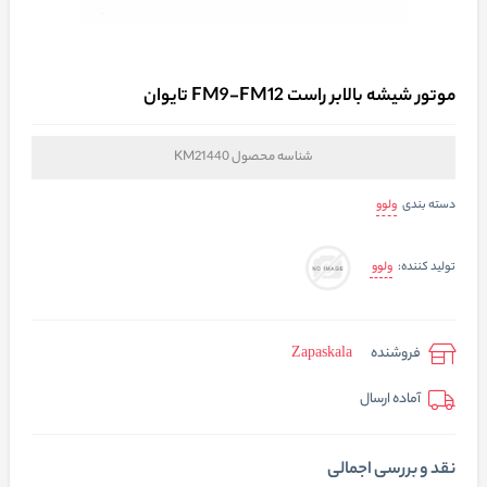
موتور شیشه بالابر راست FM9-FM12 تایوان
شناسه محصول
KM21440
ولوو
دسته بندی
ولوو
تولید کننده:
فروشنده
Zapaskala
آماده ارسال
نقد و بررسی اجمالی