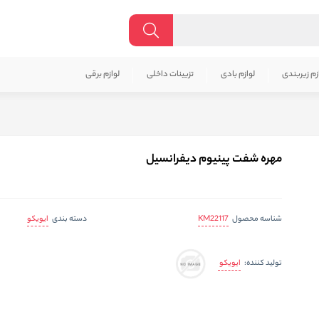
زم زیربندی
لوازم بادی
تزیینات داخلی
لوازم برقی
مهره شفت پینیوم دیفرانسیل
KM22117
ایویکو
شناسه محصول
دسته بندی
ایویکو
تولید کننده: