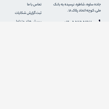
جاده ساوه، شاطره، نرسیده به بانک
تماس با ما
ملی، کوچه اتحاد پلاک 18 .
ثبت گزارش شکایات
021-55255278
پرسش های متداول
0912-2004295
رویه های بازگرداندن کالا
قوانین و مقررات فروشگاه
info {@} zapaskala.com
حریم خصوصی
شرایط استفاده
درباره ما
اضافه شدن به خبرنامه
برای عضویت در خبرنامه فروشگاه ایمیل خود را وارد کنید