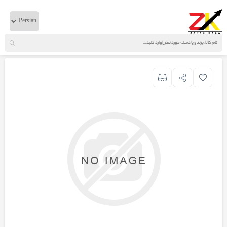
خانه
لوازم بدنه
ایویکو
لیورسردسته دنده تراکر