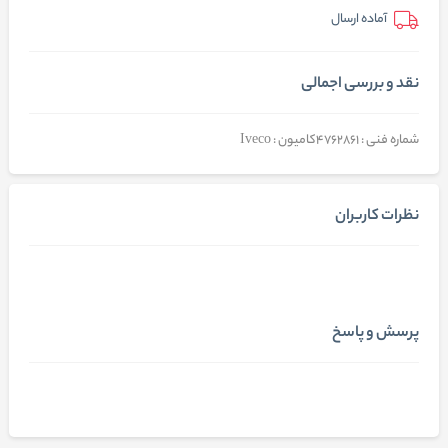
آماده ارسال
نقد و بررسی اجمالی
شماره فنی : 4762861کامیون : Iveco
نظرات کاربران
پرسش و پاسخ