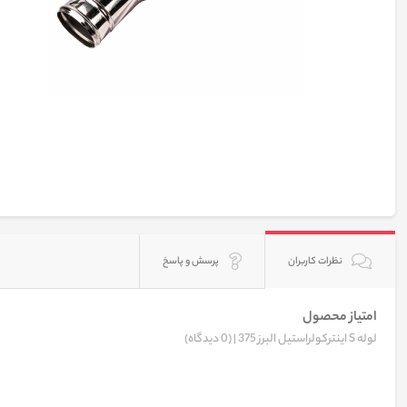
نظرات کاربران
پرسش و پاسخ
امتیاز محصول
لوله S اینترکولراستیل البرز 375 |
(0 دیدگاه)