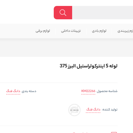
زم زیربندی
لوازم بادی
تزیینات داخلی
لوازم برقی
لوله S اینترکولراستیل البرز 375
KM22266
دانگ فنگ
شناسه محصول
دسته بندی
دانگ فنگ
تولید کننده: