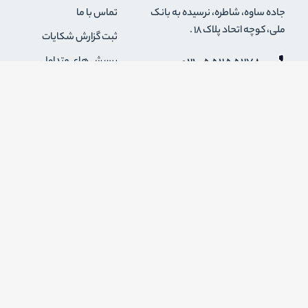
جاده ساوه، شاطره، نرسیده به بانک
تماس با ما
ملی، کوچه اتحاد پلاک 18 .
ثبت گزارش شکایات
021-55255278
پرسش های متداول
0912-2004295
رویه های بازگرداندن کالا
قوانین و مقررات فروشگاه
info {@} zapaskala.com
حریم خصوصی
شرایط استفاده
درباره ما
اضافه شدن به خبرنامه
برای عضویت در خبرنامه فروشگاه ایمیل خود را وارد کنید