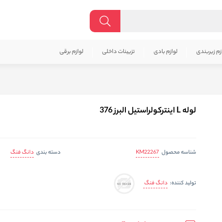
زم زیربندی
لوازم بادی
تزیینات داخلی
لوازم برقی
لوله L اینترکولراستیل البرز 376
KM22267
دانگ فنگ
شناسه محصول
دسته بندی
دانگ فنگ
تولید کننده: