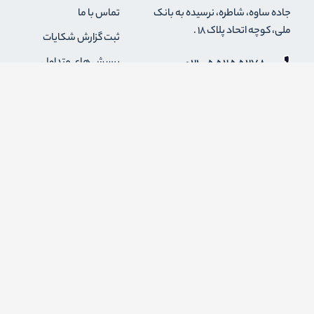
جاده ساوه، شاطره، نرسیده به بانک
تماس با ما
ملی، کوچه اتحاد پلاک 18 .
ثبت گزارش شکایات
021-55255278
پرسش های متداول
0912-2004295
رویه های بازگرداندن کالا
قوانین و مقررات فروشگاه
info {@} zapaskala.com
حریم خصوصی
شرایط استفاده
درباره ما
اضافه شدن به خبرنامه
برای عضویت در خبرنامه فروشگاه ایمیل خود را وارد کنید