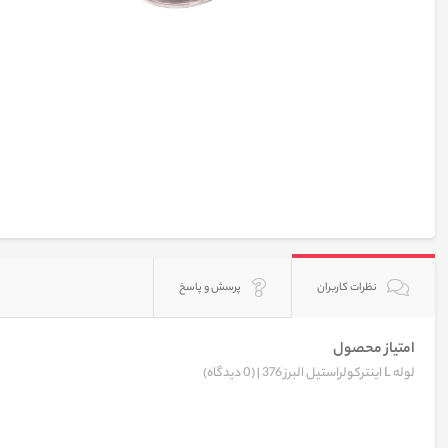
نظرات کاربران
پرسش و پاسخ
امتیاز محصول
لوله L اینترکولراستیل البرز 376 |
(0 دیدگاه)