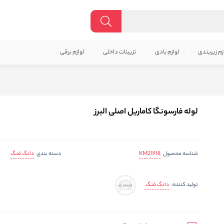
زم زیربندی
لوازم بادی
تزیینات داخلی
لوازم برقی
لوله فارسونگا کاماریل اصلی البرز
KM21918
دانگ فنگ
شناسه محصول
دسته بندی
دانگ فنگ
تولید کننده: