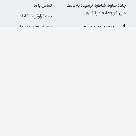
جاده ساوه، شاطره، نرسیده به بانک
تماس با ما
ملی، کوچه اتحاد پلاک 18 .
ثبت گزارش شکایات
021-55255278
پرسش های متداول
0912-2004295
رویه های بازگرداندن کالا
قوانین و مقررات فروشگاه
info {@} zapaskala.com
حریم خصوصی
شرایط استفاده
درباره ما
اضافه شدن به خبرنامه
برای عضویت در خبرنامه فروشگاه ایمیل خود را وارد کنید