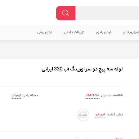
زم زیربندی
لوازم بادی
تزیینات داخلی
لوازم برقی
لوله سه پیچ دو سر اورینگ آب 330 ایرانی
KM21769
ایویکو
شناسه محصول
دسته بندی
ایویکو
تولید کننده: