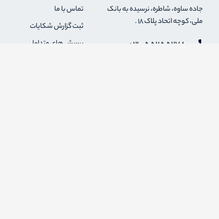
جاده ساوه، شاطره، نرسیده به بانک
تماس با ما
ملی، کوچه اتحاد پلاک 18 .
ثبت گزارش شکایات
021-55255278
پرسش های متداول
0912-2004295
رویه های بازگرداندن کالا
قوانین و مقررات فروشگاه
info {@} zapaskala.com
حریم خصوصی
شرایط استفاده
درباره ما
اضافه شدن به خبرنامه
برای عضویت در خبرنامه فروشگاه ایمیل خود را وارد کنید