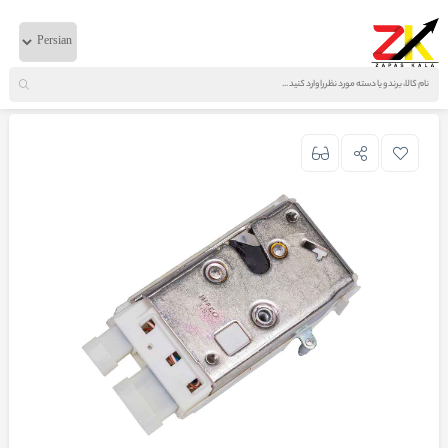
خانه
لوازم برقی
ایویکو
قفل مرکزی برقی درب چپ 380-440-720 ترک