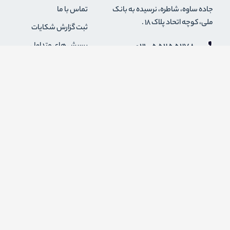
جاده ساوه، شاطره، نرسیده به بانک
تماس با ما
ملی، کوچه اتحاد پلاک 18 .
ثبت گزارش شکایات
021-55255278
پرسش های متداول
0912-2004295
رویه های بازگرداندن کالا
قوانین و مقررات فروشگاه
info {@} zapaskala.com
حریم خصوصی
شرایط استفاده
درباره ما
اضافه شدن به خبرنامه
برای عضویت در خبرنامه فروشگاه ایمیل خود را وارد کنید