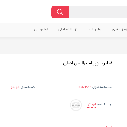
زم زیربندی
لوازم بادی
تزیینات داخلی
لوازم برقی
فیلتر سوپر استرالیس اصلی
KM21687
ایویکو
شناسه محصول
دسته بندی
ایویکو
تولید کننده: