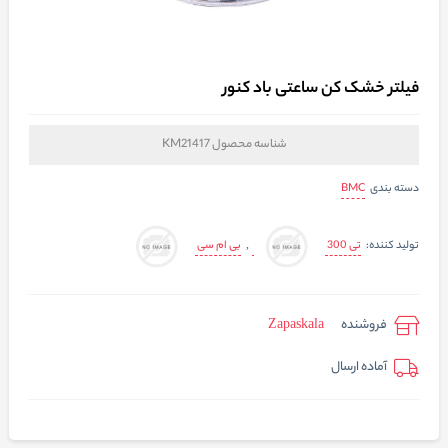
فیلتر خشک کن ساعتی باد کنور
شناسه محصول
KM21417
BMC
دسته بندی
تی 300
بی ام سی
تولید کننده:
,
فروشنده
Zapaskala
آماده ارسال