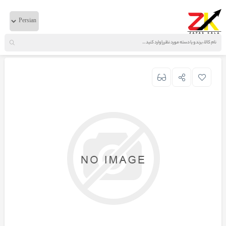
خانه
لوازم موتوری
ایویکو
فیلتر بخار روغن استرالیس تراکر