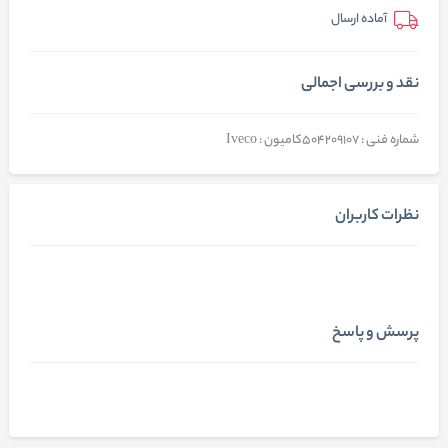
آماده ارسال
نقد و بررسی اجمالی
شماره فنی : 504209107کامیون : Iveco
نظرات کاربران
پرسش و پاسخ