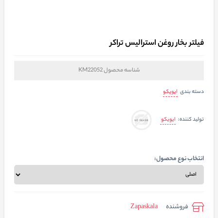
فیلتر بخار روغن استرالیس تراکر
شناسه محصول
KM22052
ایویکو
دسته بندی
ایویکو
تولید کننده:
انتخاب نوع محصول:
فروشنده
Zapaskala