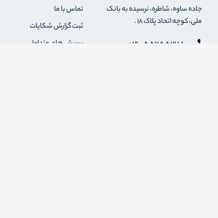
جاده ساوه، شاطره، نرسیده به بانک
تماس با ما
ملی، کوچه اتحاد پلاک 18 .
ثبت گزارش شکایات
021-55255278
پرسش های متداول
0912-2004295
رویه های بازگرداندن کالا
قوانین و مقررات فروشگاه
info {@} zapaskala.com
حریم خصوصی
شرایط استفاده
درباره ما
اضافه شدن به خبرنامه
برای عضویت در خبرنامه فروشگاه ایمیل خود را وارد کنید