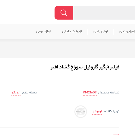
زم زیربندی
لوازم بادی
تزیینات داخلی
لوازم برقی
فیلتر آبگیر گازوئیل سوراخ گشاد افتر
KM21609
ایویکو
شناسه محصول
دسته بندی
ایویکو
تولید کننده: