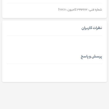
شماره فنی : 2992662 کامیون : Iveco
نظرات کاربران
پرسش و پاسخ