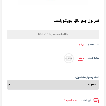
فنر لول جلو اتاق ایویکو راست
شناسه محصول
KM22144
ایویکو
دسته بندی
ایویکو
تولید کننده:
انتخاب نوع محصول:
فروشنده
Zapaskala