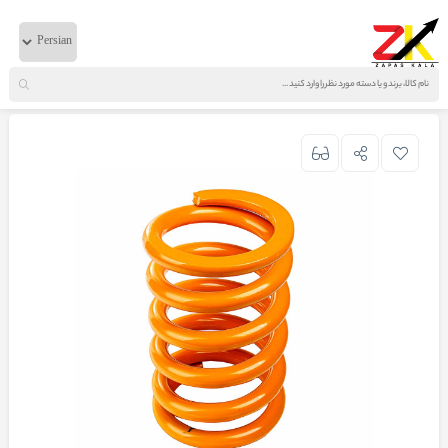
خانه
لوازم بدنه
ایویکو
فنر لول جلو اتاق ایویکو راست