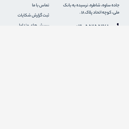
جاده ساوه، شاطره، نرسیده به بانک
تماس با ما
ملی، کوچه اتحاد پلاک 18 .
ثبت گزارش شکایات
021-55255278
پرسش های متداول
0912-2004295
رویه های بازگرداندن کالا
قوانین و مقررات فروشگاه
info {@} zapaskala.com
حریم خصوصی
شرایط استفاده
درباره ما
اضافه شدن به خبرنامه
برای عضویت در خبرنامه فروشگاه ایمیل خود را وارد کنید