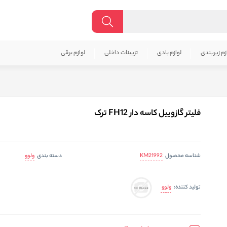
زم زیربندی
لوازم بادی
تزیینات داخلی
لوازم برقی
فلیتر گازوییل کاسه دار FH12 ترک
KM21992
ولوو
شناسه محصول
دسته بندی
ولوو
تولید کننده: