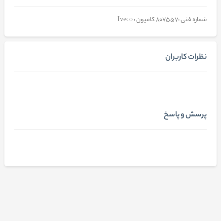
شماره فنی :807557 کامیون : Iveco
نظرات کاربران
پرسش و پاسخ