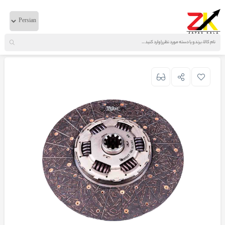
خانه
لوازم موتوری
ایویکو
صفحه کلاچ والئو 380-440-720 اصلی