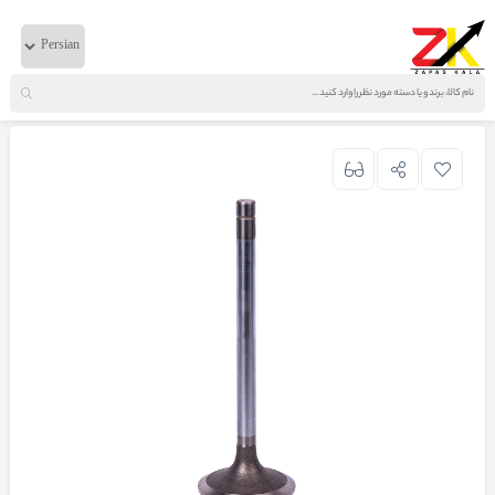
خانه
لوازم موتوری
BMC
سوپاپ دود و هوا T300 کوئین