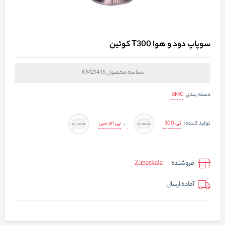
سوپاپ دود و هوا T300 کوئین
شناسه محصول
KM21415
BMC
دسته بندی
تی 300
بی ام سی
تولید کننده:
,
فروشنده
Zapaskala
آماده ارسال