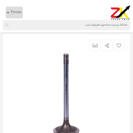
خانه
لوازم برقی
ولوو
سوپاپ دود و هوا FM9 کوئین