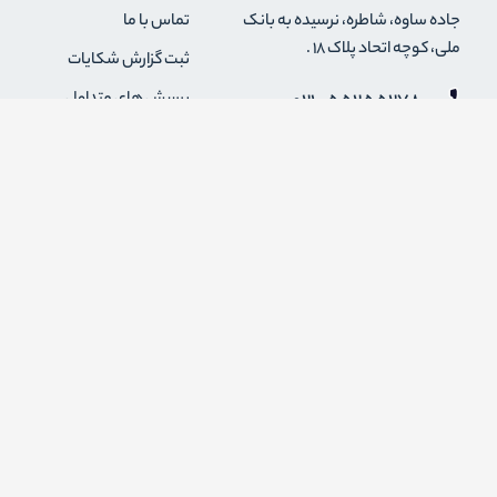
جاده ساوه، شاطره، نرسیده به بانک
تماس با ما
ملی، کوچه اتحاد پلاک 18 .
ثبت گزارش شکایات
021-55255278
پرسش های متداول
0912-2004295
رویه های بازگرداندن کالا
قوانین و مقررات فروشگاه
info {@} zapaskala.com
حریم خصوصی
شرایط استفاده
درباره ما
اضافه شدن به خبرنامه
برای عضویت در خبرنامه فروشگاه ایمیل خود را وارد کنید