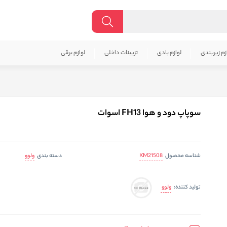
زم زیربندی
لوازم بادی
تزیینات داخلی
لوازم برقی
سوپاپ دود و هوا FH13 اسوات
KM21508
ولوو
شناسه محصول
دسته بندی
ولوو
تولید کننده: