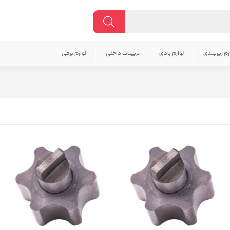
زم زیربندی
لوازم بادی
تزیینات داخلی
لوازم برقی