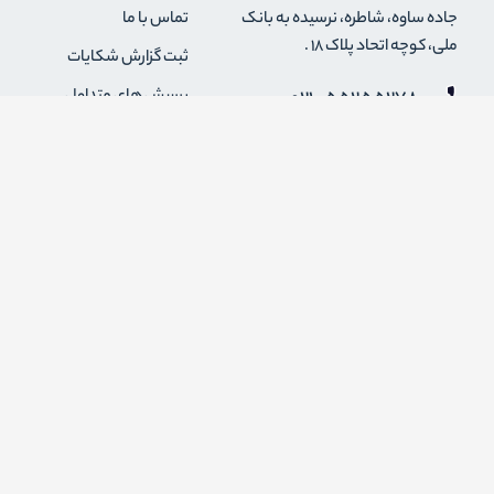
جاده ساوه، شاطره، نرسیده به بانک
تماس با ما
ملی، کوچه اتحاد پلاک 18 .
ثبت گزارش شکایات
021-55255278
پرسش های متداول
0912-2004295
رویه های بازگرداندن کالا
قوانین و مقررات فروشگاه
info {@} zapaskala.com
حریم خصوصی
شرایط استفاده
درباره ما
اضافه شدن به خبرنامه
برای عضویت در خبرنامه فروشگاه ایمیل خود را وارد کنید