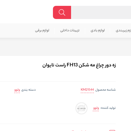
زم زیربندی
لوازم بادی
تزیینات داخلی
لوازم برقی
زه دور چراغ مه شکن FH13 راست تایوان
KM21544
ولوو
شناسه محصول
دسته بندی
ولوو
تولید کننده: