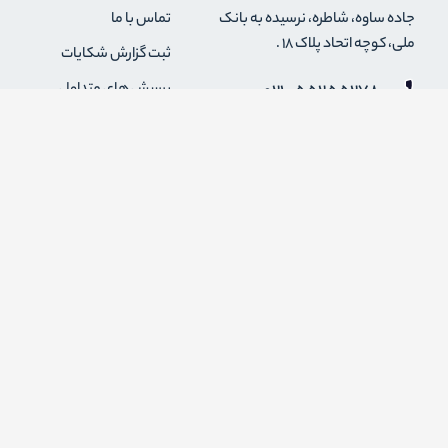
جاده ساوه، شاطره، نرسیده به بانک
تماس با ما
ملی، کوچه اتحاد پلاک 18 .
ثبت گزارش شکایات
021-55255278
پرسش های متداول
0912-2004295
رویه های بازگرداندن کالا
قوانین و مقررات فروشگاه
info {@} zapaskala.com
حریم خصوصی
شرایط استفاده
درباره ما
اضافه شدن به خبرنامه
برای عضویت در خبرنامه فروشگاه ایمیل خود را وارد کنید