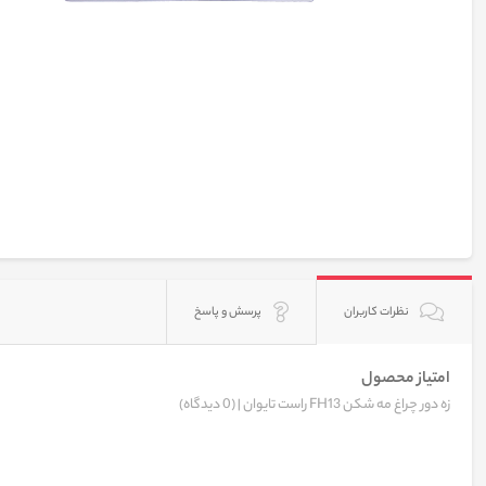
نظرات کاربران
پرسش و پاسخ
امتیاز محصول
زه دور چراغ مه شکن FH13 راست تایوان |
(0 دیدگاه)