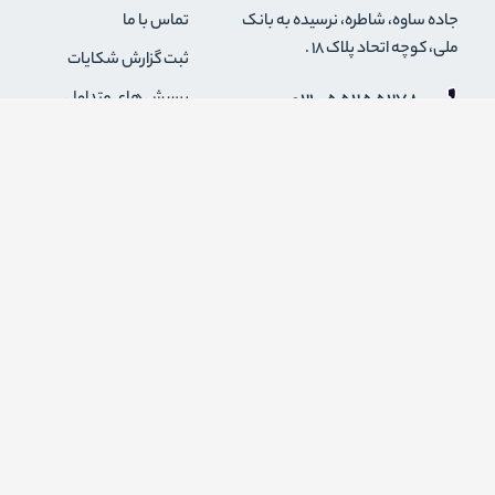
جاده ساوه، شاطره، نرسیده به بانک
تماس با ما
ملی، کوچه اتحاد پلاک 18 .
ثبت گزارش شکایات
021-55255278
پرسش های متداول
0912-2004295
رویه های بازگرداندن کالا
قوانین و مقررات فروشگاه
info {@} zapaskala.com
حریم خصوصی
شرایط استفاده
درباره ما
اضافه شدن به خبرنامه
برای عضویت در خبرنامه فروشگاه ایمیل خود را وارد کنید