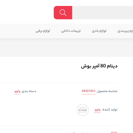
زم زیربندی
لوازم بادی
تزیینات داخلی
لوازم برقی
دینام 80 آمپر بوش
KM21493
ولوو
شناسه محصول
دسته بندی
ولوو
تولید کننده: