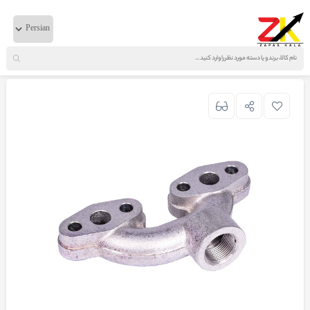
خانه
لوازم موتوری
ایویکو
دو شاخه پمپ باد 380-440-720 ترک