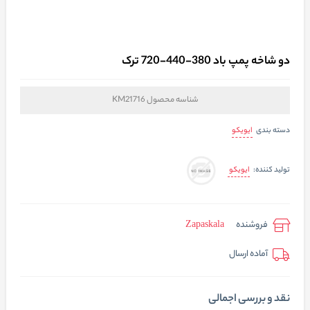
دو شاخه پمپ باد 380-440-720 ترک
شناسه محصول
KM21716
ایویکو
دسته بندی
ایویکو
تولید کننده:
فروشنده
Zapaskala
آماده ارسال
نقد و بررسی اجمالی