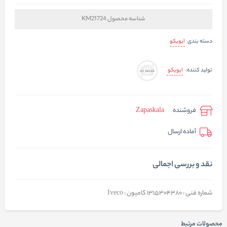
شناسه محصول
KM21724
ایویکو
دسته بندی
ایویکو
تولید کننده:
فروشنده
Zapaskala
آماده ارسال
نقد و بررسی اجمالی
شماره فنی : 1315304380 کامیون : Iveco
محصولات مرتبط