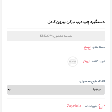
دستگیره چپ درب بازکن بیرون کامل
شناسه محصول
KM22074
ایویکو
دسته بندی
ایویکو
تولید کننده:
انتخاب نوع محصول:
فروشنده
Zapaskala