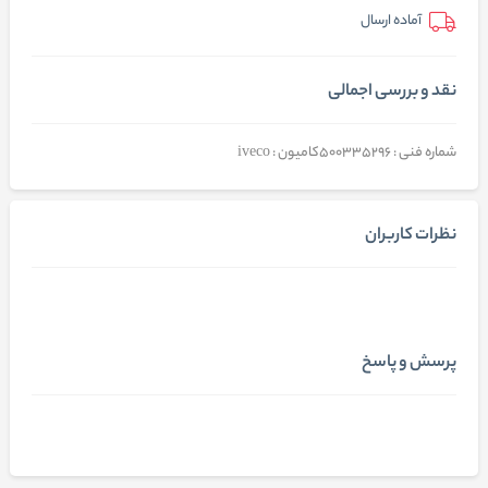
آماده ارسال
نقد و بررسی اجمالی
شماره فنی : 500335296کامیون : iveco
نظرات کاربران
پرسش و پاسخ