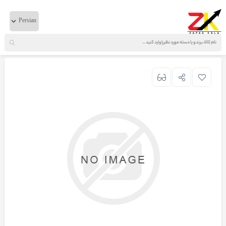
خانه
لوازم موتوری
ولوو
دسته موتور دو پیچ FH گومت