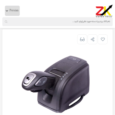
خانه
لوازم برقی
ولوو
دسته دنده اتوماتیک FH13 اصلی