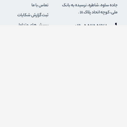
جاده ساوه، شاطره، نرسیده به بانک
تماس با ما
ملی، کوچه اتحاد پلاک 18 .
ثبت گزارش شکایات
021-55255278
پرسش های متداول
0912-2004295
رویه های بازگرداندن کالا
قوانین و مقررات فروشگاه
info {@} zapaskala.com
حریم خصوصی
شرایط استفاده
درباره ما
اضافه شدن به خبرنامه
برای عضویت در خبرنامه فروشگاه ایمیل خود را وارد کنید