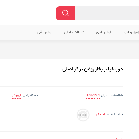
زم زیربندی
لوازم بادی
تزیینات داخلی
لوازم برقی
درب فیلتر بخار روغن تراکر اصلی
KM21681
ایویکو
شناسه محصول
دسته بندی
ایویکو
تولید کننده: