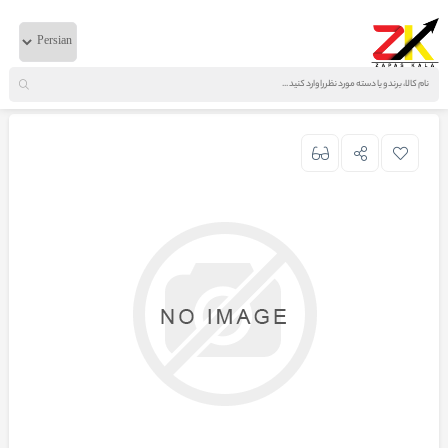
خانه
لوازم موتوری
ایویکو
درب روغن سرد کن موتور جلو 330 ایرانی