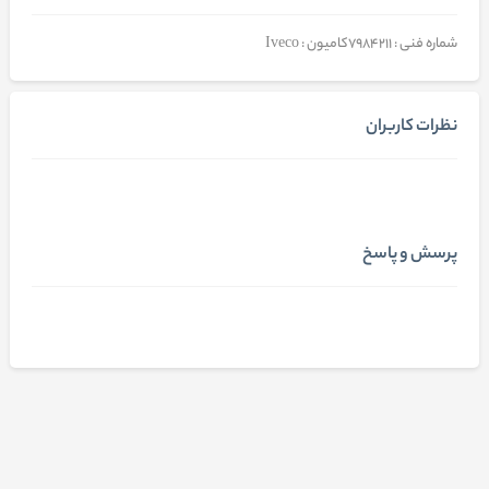
شماره فنی : 7984211کامیون : Iveco
نظرات کاربران
پرسش و پاسخ